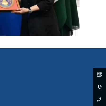


0086-0531-55856188

+86 13356663090