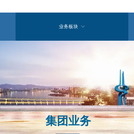
业务板块

集团业务