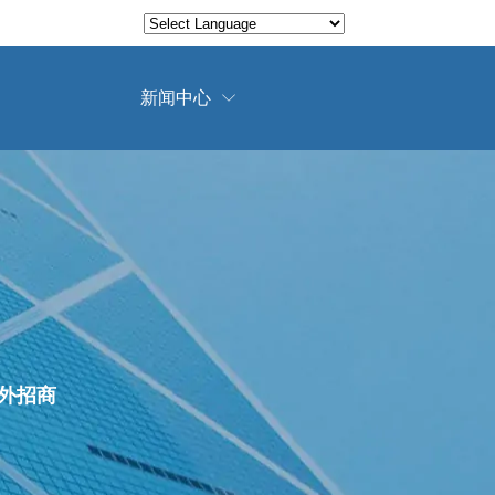
Translate
Powered by
新闻中心

外招商