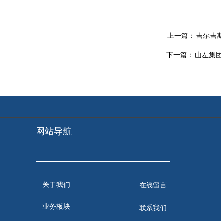
上一篇：
吉尔吉
下一篇：
山左集
网站导航
关于我们
在线留言
业务板块
联系我们