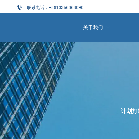

联系电话：+8613356663090
关于我们

计划打