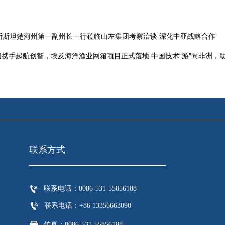
斯斯坦楚河州第一副州长一行莅临山左集团考察洽谈 深化中亚战略合作
团携手起航创智，埃及海洋渔业网箱项目正式落地 中国技术“游”向非洲，
联系方式

联系电话：0086-531-55856188

联系电话：+86 13356663090
传真：0086-531-55856188