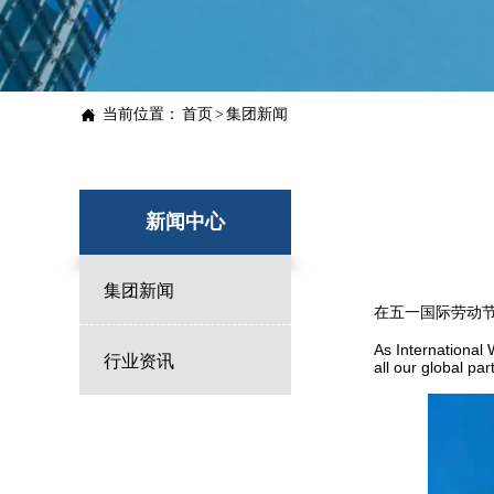

当前位置：
首页
>
集团新闻
新闻中心
集团新闻

在五一国际劳动
As International
行业资讯

all our global par