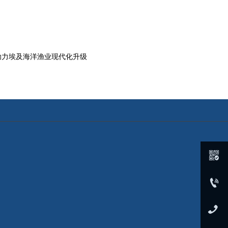
助力埃及海洋渔业现代化升级


0086-0531-55856188

+86 13356663090