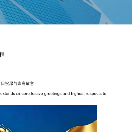
程
节日祝愿与崇高敬意！
tends sincere festive greetings and highest respects to